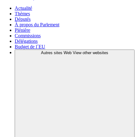
Actualité
Thèmes
Députés
À propos du Parlement
Plénière
Commissions
Délégations
Budget de l´EU
Autres sites Web
View other websites