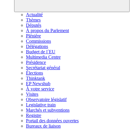
Actualité
Thèmes
Députés
À propos du Parlement
Plénière
Commissions
Délégations
Budget de l´EU
Multimedia Centre
Présidence
Secrétariat général
Élections
Thinktank
EP Newshub
À votre service
Visites
Observatoire législatif
Legislative train
Marchés et subventions
Registre
Portail des données ouvertes
Bureaux de liaison