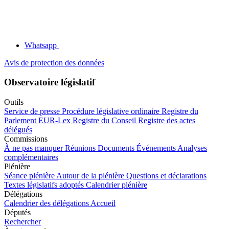
Whatsapp
Avis de protection des données
Observatoire législatif
Outils
Service de presse
Procédure législative ordinaire
Registre du
Parlement
EUR-Lex
Registre du Conseil
Registre des actes
délégués
Commissions
À ne pas manquer
Réunions
Documents
Événements
Analyses
complémentaires
Plénière
Séance plénière
Autour de la plénière
Questions et déclarations
Textes législatifs adoptés
Calendrier plénière
Délégations
Calendrier des délégations
Accueil
Députés
Rechercher