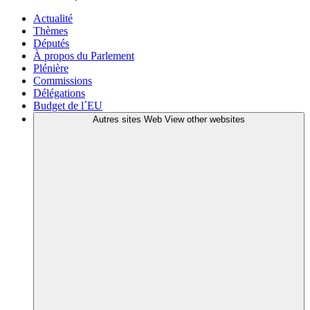
Actualité
Thèmes
Députés
À propos du Parlement
Plénière
Commissions
Délégations
Budget de l´EU
Autres sites Web
View other websites