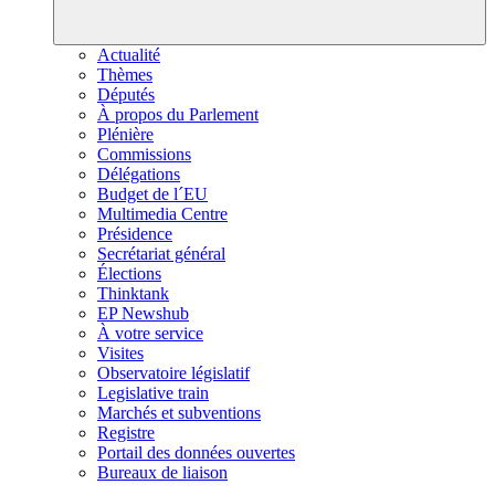
Actualité
Thèmes
Députés
À propos du Parlement
Plénière
Commissions
Délégations
Budget de l´EU
Multimedia Centre
Présidence
Secrétariat général
Élections
Thinktank
EP Newshub
À votre service
Visites
Observatoire législatif
Legislative train
Marchés et subventions
Registre
Portail des données ouvertes
Bureaux de liaison