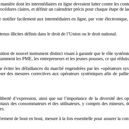
 manière dont les intermédiaires en ligne devraient lutter contre les conten
édures claires, et définir un calendrier précis pour chaque étape de la
de notifier facilement aux intermédiaires en ligne, par voie électroniqu
nus illicites définis dans le droit de l’Union ou le droit national.
ition de nouvel instrument distinct visant à garantir que le rôle systém
otamment les PME, les entrepreneurs et les jeunes pousses, ce qui rédui
our éviter les défaillances du marché engendrées par les «opérateurs 
er des mesures correctives aux opérateurs systémiques afin de pallier
liberté d’expression, ainsi que sur l’importance de la diversité des op
damentaux des consommateurs et des utilisateurs, y compris des mineurs, d
es.
ent de bout en bout, mesure à la fois essentielle pour assurer la confian