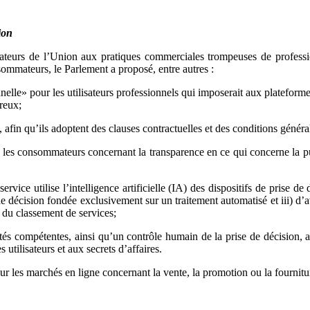
ion
eurs de l’Union aux pratiques commerciales trompeuses de professio
nsommateurs, le Parlement a proposé, entre autres :
nnelle» pour les utilisateurs professionnels qui imposerait aux plateforme
ereux;
 afin qu’ils adoptent des clauses contractuelles et des conditions général
et les consommateurs concernant la transparence en ce qui concerne la pub
ervice utilise l’intelligence artificielle (IA) des dispositifs de prise 
 décision fondée exclusivement sur un traitement automatisé et iii) d’avoi
 du classement de services;
rités compétentes, ainsi qu’un contrôle humain de la prise de décision,
 utilisateurs et aux secrets d’affaires.
r les marchés en ligne concernant la vente, la promotion ou la fournitu