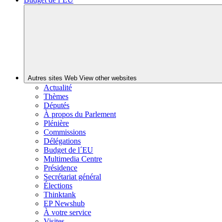
Autres sites Web
View other websites
Actualité
Thèmes
Députés
À propos du Parlement
Plénière
Commissions
Délégations
Budget de l´EU
Multimedia Centre
Présidence
Secrétariat général
Élections
Thinktank
EP Newshub
À votre service
Visites