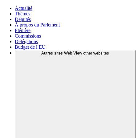
Actualité
Thèmes
Députés
À propos du Parlement
Plénière
Commissions
Délégations
Budget de l´EU
Autres sites Web
View other websites