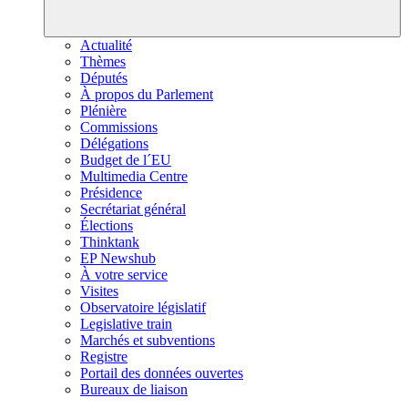
Actualité
Thèmes
Députés
À propos du Parlement
Plénière
Commissions
Délégations
Budget de l´EU
Multimedia Centre
Présidence
Secrétariat général
Élections
Thinktank
EP Newshub
À votre service
Visites
Observatoire législatif
Legislative train
Marchés et subventions
Registre
Portail des données ouvertes
Bureaux de liaison