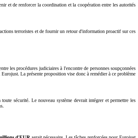
nir et de renforcer la coordination et la coopération entre les autorités
actions terroristes et de fournir un retour d'information proactif sur ces
s entre les procédures judiciaires à l'encontre de personnes soupçonnées
t à Eurojust. La présente proposition vise donc à remédier à ce problème
toute sécurité. Le nouveau système devrait intégrer et permettre les
s.
millions d'EUR
serait nécessaire. Les tâches renforcées pour Eurojust