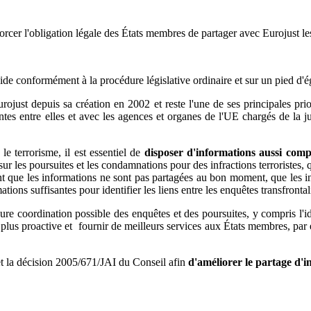
rcer l'obligation légale des États membres de partager avec Eurojust les
mément à la procédure législative ordinaire et sur un pied d'égal
just depuis sa création en 2002 et reste l'une de ses principales priori
tes entre elles et avec les agences et organes de l'UE chargés de la just
 le terrorisme, il est essentiel de
disposer d'informations aussi compl
r les poursuites et les condamnations pour des infractions terroristes,
 que les informations ne sont pas partagées au bon moment, que les in
ions suffisantes pour identifier les liens entre les enquêtes transfrontal
re coordination possible des enquêtes et des poursuites, y compris l'id
plus proactive et fournir de meilleurs services aux États membres, par 
t la décision 2005/671/JAI du Conseil afin
d'améliorer le partage d'