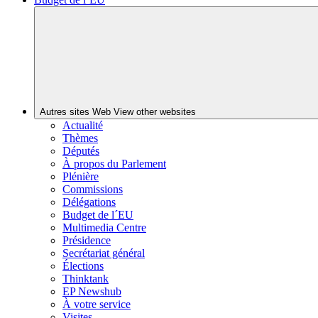
Autres sites Web
View other websites
Actualité
Thèmes
Députés
À propos du Parlement
Plénière
Commissions
Délégations
Budget de l´EU
Multimedia Centre
Présidence
Secrétariat général
Élections
Thinktank
EP Newshub
À votre service
Visites