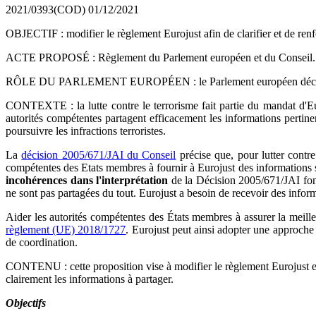
2021/0393(COD)
01/12/2021
OBJECTIF : modifier le règlement Eurojust afin de clarifier et de renfo
ACTE PROPOSÉ : Règlement du Parlement européen et du Conseil.
RÔLE DU PARLEMENT EUROPÉEN : le Parlement européen décide confor
CONTEXTE : la lutte contre le terrorisme fait partie du mandat d'Euro
autorités compétentes partagent efficacement les informations pertinen
poursuivre les infractions terroristes.
La
décision 2005/671/JAI du Conseil
précise que, pour lutter contre
compétentes des Etats membres à fournir à Eurojust des informations su
incohérences dans l'interprétation
de la Décision 2005/671/JAI font
ne sont pas partagées du tout. Eurojust a besoin de recevoir des informat
Aider les autorités compétentes des États membres à assurer la meilleu
règlement (UE) 2018/1727
. Eurojust peut ainsi adopter une approche 
de coordination.
CONTENU : cette proposition vise à modifier le règlement Eurojust e
clairement les informations à partager.
Objectifs