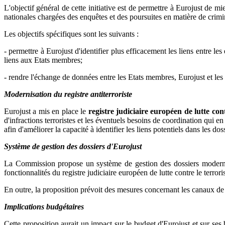
L'objectif général de cette initiative est de permettre à Eurojust de mi
nationales chargées des enquêtes et des poursuites en matière de criminal
Les objectifs spécifiques sont les suivants :
- permettre à Eurojust d'identifier plus efficacement les liens entre les
liens aux Etats membres;
- rendre l'échange de données entre les Etats membres, Eurojust et les p
Modernisation du registre antiterroriste
Eurojust a mis en place le
registre judiciaire européen de lutte con
d'infractions terroristes et les éventuels besoins de coordination qui 
afin d'améliorer la capacité à identifier les liens potentiels dans les dos
Système de gestion des dossiers d'Eurojust
La Commission propose un système de gestion des dossiers modernisé 
fonctionnalités du registre judiciaire européen de lutte contre le terror
En outre, la proposition prévoit des mesures concernant les canaux de
Implications budgétaires
Cette proposition aurait un impact sur le budget d'Eurojust et sur s