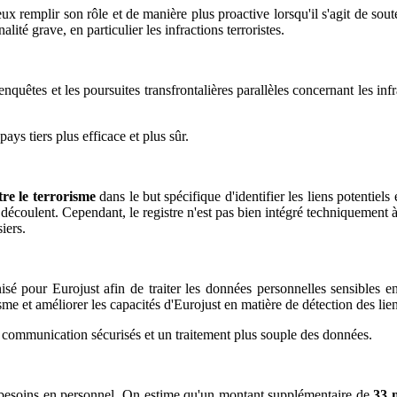
eux remplir son rôle et de manière plus proactive lorsqu'il s'agit de soute
ité grave, en particulier les infractions terroristes.
 enquêtes et les poursuites transfrontalières parallèles concernant les infr
ays tiers plus efficace et plus sûr.
tre le terrorisme
dans le but spécifique d'identifier les liens potentiel
en découlent. Cependant, le registre n'est pas bien intégré techniquemen
siers.
pour Eurojust afin de traiter les données personnelles sensibles en 
isme et améliorer les capacités d'Eurojust en matière de détection des lien
 communication sécurisés et un traitement plus souple des données.
es besoins en personnel. On estime qu'un montant supplémentaire de
33 