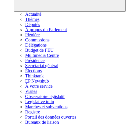
Actualité
Thèmes
Députés
À propos du Parlement
Plénière
Commissions
Délégations
Budget de l´EU
Multimedia Centre
Présidence
Secrétariat général
Élections
Thinktank
EP Newshub
À votre service
Visites
Observatoire législatif
Legislative train
Marchés et subventions
Registre
Portail des données ouvertes
Bureaux de liaison