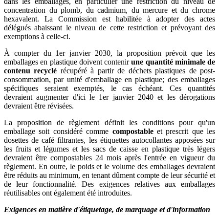
dans les emballages, en particulier une restriction du niveau de
concentration du plomb, du cadmium, du mercure et du chrome
hexavalent. La Commission est habilitée à adopter des actes
délégués abaissant le niveau de cette restriction et prévoyant des
exemptions à celle-ci.
À compter du 1er janvier 2030, la proposition prévoit que les
emballages en plastique doivent contenir
une quantité minimale de
contenu recyclé
récupéré à partir de déchets plastiques de post-
consommation, par unité d'emballage en plastique; des emballages
spécifiques seraient exemptés, le cas échéant. Ces quantités
devraient augmenter d'ici le 1er janvier 2040 et les dérogations
devraient être révisées.
La proposition de règlement définit les conditions pour qu'un
emballage soit considéré comme
compostable
et prescrit que les
dosettes de café filtrantes, les étiquettes autocollantes apposées sur
les fruits et légumes et les sacs de caisse en plastique très légers
devraient être compostables 24 mois après l'entrée en vigueur du
règlement. En outre, le poids et le volume des emballages devraient
être réduits au minimum, en tenant dûment compte de leur sécurité et
de leur fonctionnalité. Des exigences relatives aux emballages
réutilisables ont également été introduites.
Exigences en matière d'étiquetage, de marquage et d'information