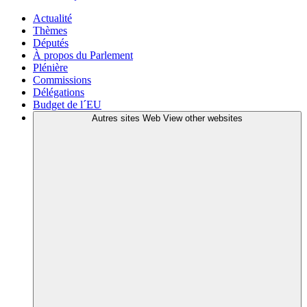
Actualité
Thèmes
Députés
À propos du Parlement
Plénière
Commissions
Délégations
Budget de l´EU
Autres sites Web
View other websites