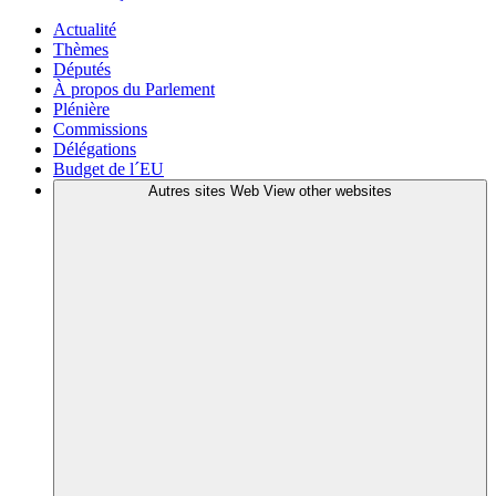
Actualité
Thèmes
Députés
À propos du Parlement
Plénière
Commissions
Délégations
Budget de l´EU
Autres sites Web
View other websites