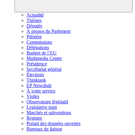
Actualité
Thèmes
Députés
À propos du Parlement
Plénière
Commissions
Délégations
Budget de l´EU
Multimedia Centre
Présidence
Secrétariat général
Élections
Thinktank
EP Newshub
À votre service
Visites
Observatoire législatif
Legislative train
Marchés et subventions
Registre
Portail des données ouvertes
Bureaux de liaison