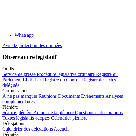
Whatsapp
Avis de protection des données
Observatoire législatif
Outils
Service de presse
Procédure législative ordinaire
Registre du
Parlement
EUR-Lex
Registre du Conseil
Registre des actes
délégués
Commissions
À ne pas manquer
Réunions
Documents
Événements
Analyses
complémentaires
Plénière
Séance plénière
Autour de la plénière
Questions et déclarations
Textes législatifs adoptés
Calendrier plénière
Délégations
Calendrier des délégations
Accueil
Députés