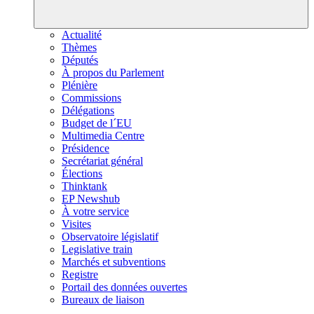
Actualité
Thèmes
Députés
À propos du Parlement
Plénière
Commissions
Délégations
Budget de l´EU
Multimedia Centre
Présidence
Secrétariat général
Élections
Thinktank
EP Newshub
À votre service
Visites
Observatoire législatif
Legislative train
Marchés et subventions
Registre
Portail des données ouvertes
Bureaux de liaison