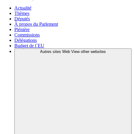
Actualité
Thèmes
Députés
À propos du Parlement
Plénière
Commissions
Délégations
Budget de l´EU
Autres sites Web
View other websites