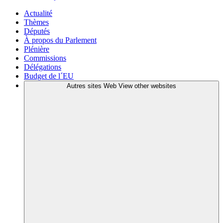
Actualité
Thèmes
Députés
À propos du Parlement
Plénière
Commissions
Délégations
Budget de l´EU
Autres sites Web
View other websites