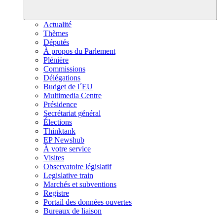
Actualité
Thèmes
Députés
À propos du Parlement
Plénière
Commissions
Délégations
Budget de l´EU
Multimedia Centre
Présidence
Secrétariat général
Élections
Thinktank
EP Newshub
À votre service
Visites
Observatoire législatif
Legislative train
Marchés et subventions
Registre
Portail des données ouvertes
Bureaux de liaison