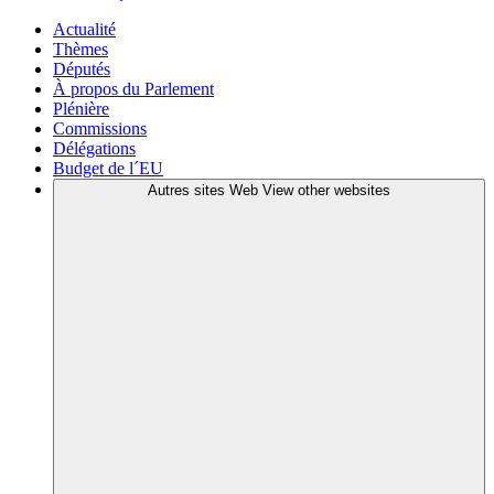
Actualité
Thèmes
Députés
À propos du Parlement
Plénière
Commissions
Délégations
Budget de l´EU
Autres sites Web
View other websites