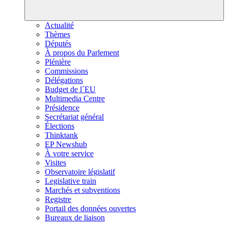
Actualité
Thèmes
Députés
À propos du Parlement
Plénière
Commissions
Délégations
Budget de l´EU
Multimedia Centre
Présidence
Secrétariat général
Élections
Thinktank
EP Newshub
À votre service
Visites
Observatoire législatif
Legislative train
Marchés et subventions
Registre
Portail des données ouvertes
Bureaux de liaison