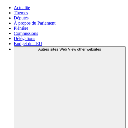
Actualité
Thèmes
Députés
À propos du Parlement
Plénière
Commissions
Délégations
Budget de l´EU
Autres sites Web
View other websites