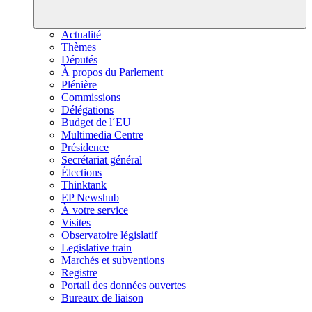
Actualité
Thèmes
Députés
À propos du Parlement
Plénière
Commissions
Délégations
Budget de l´EU
Multimedia Centre
Présidence
Secrétariat général
Élections
Thinktank
EP Newshub
À votre service
Visites
Observatoire législatif
Legislative train
Marchés et subventions
Registre
Portail des données ouvertes
Bureaux de liaison