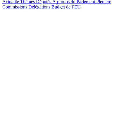
Actualité
Thèmes
Députés
À propos du Parlement
Plénière
Commissions
Délégations
Budget de l´EU