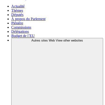
Actualité
Thèmes
Députés
À propos du Parlement
Plénière
Commissions
Délégations
Budget de l´EU
Autres sites Web
View other websites