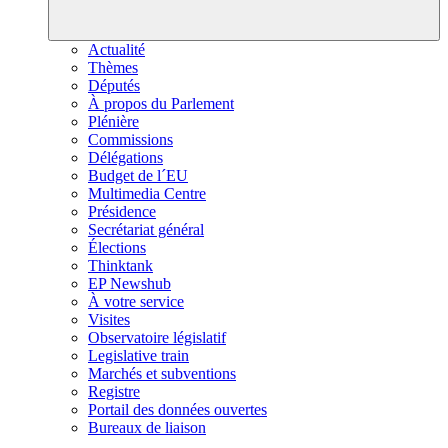
Actualité
Thèmes
Députés
À propos du Parlement
Plénière
Commissions
Délégations
Budget de l´EU
Multimedia Centre
Présidence
Secrétariat général
Élections
Thinktank
EP Newshub
À votre service
Visites
Observatoire législatif
Legislative train
Marchés et subventions
Registre
Portail des données ouvertes
Bureaux de liaison