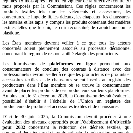
régimes 18 mois après l’entrée en vigueur de la directive (contre 30
mois proposés par la Commission). Ces règles concerneront les
produits textiles tels que les vêtements et accessoires, les
couvertures, le linge de lit, les rideaux, les chapeaux, les chaussures,
les matelas et les tapis, y compris les produits contenant des matières
textiles telles que le cuir, le cuir reconstitué, le caoutchouc ou le
plastique.
Les États membres devront veiller à ce que tous les acteurs
concernés soient pleinement associés au processus décisionnel
concernant le régime de responsabilité élargie des producteurs.
Les fournisseurs de
plateformes en ligne
permettant aux
consommateurs de conclure des contrats à distance avec des
professionnels devront veiller à ce que les producteurs de produits et
accessoires textiles et de chaussures soient inscrits au registre des
producteurs dans l’État membre où se trouve le consommateur,
avant de placer les produits de ces producteurs sur leurs plateformes.
Au plus tard, le 31 décembre 2026, la Commission devrait évaluer la
possibilité d’établir à l’échelle de l’Union un
registre
des
producteurs de produits et accessoires textiles et de chaussures.
D’ici le 30 juin 2025, la Commission devrait procéder à une
évaluation des niveaux appropriés pour l’établissement
d’objectifs
pour 2032
concernant la réduction des déchets textiles, qui
comprend des niveaux de taux de collecte, la préparation en vue du