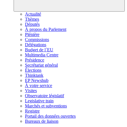
Actualité
Thèmes
Députés
À propos du Parlement
Plénière
Commissions
Délégations
Budget de l´EU
Multimedia Centre
Présidence
Secrétariat général
Élections
Thinktank
EP Newshub
À votre service
Visites
Observatoire législatif
Legislative train
Marchés et subventions
Registre
Portail des données ouvertes
Bureaux de liaison