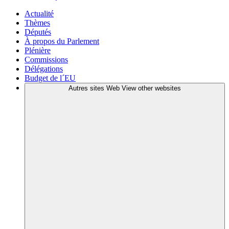
Actualité
Thèmes
Députés
À propos du Parlement
Plénière
Commissions
Délégations
Budget de l´EU
Autres sites Web
View other websites