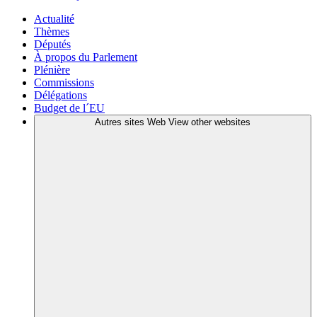
Actualité
Thèmes
Députés
À propos du Parlement
Plénière
Commissions
Délégations
Budget de l´EU
Autres sites Web
View other websites