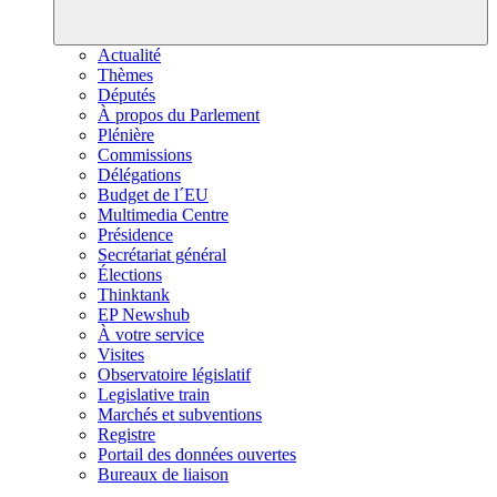
Actualité
Thèmes
Députés
À propos du Parlement
Plénière
Commissions
Délégations
Budget de l´EU
Multimedia Centre
Présidence
Secrétariat général
Élections
Thinktank
EP Newshub
À votre service
Visites
Observatoire législatif
Legislative train
Marchés et subventions
Registre
Portail des données ouvertes
Bureaux de liaison