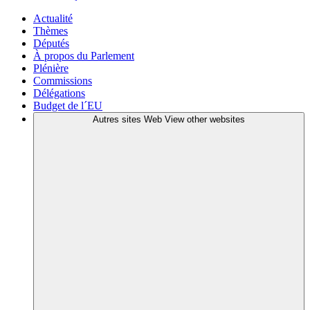
Actualité
Thèmes
Députés
À propos du Parlement
Plénière
Commissions
Délégations
Budget de l´EU
Autres sites Web
View other websites