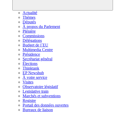
Actualité
Thèmes
Députés
À propos du Parlement
Plénière
Commissions
Délégations
Budget de l´EU
Multimedia Centre
Présidence
Secrétariat général
Élections
Thinktank
EP Newshub
À votre service
Visites
Observatoire législatif
Legislative train
Marchés et subventions
Registre
Portail des données ouvertes
Bureaux de liaison