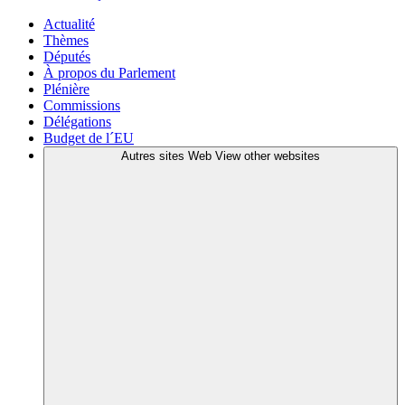
Actualité
Thèmes
Députés
À propos du Parlement
Plénière
Commissions
Délégations
Budget de l´EU
Autres sites Web
View other websites