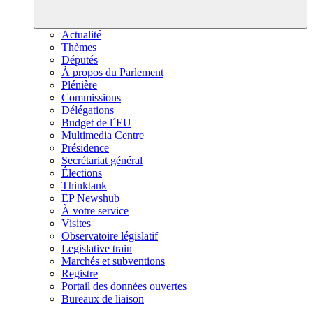
Actualité
Thèmes
Députés
À propos du Parlement
Plénière
Commissions
Délégations
Budget de l´EU
Multimedia Centre
Présidence
Secrétariat général
Élections
Thinktank
EP Newshub
À votre service
Visites
Observatoire législatif
Legislative train
Marchés et subventions
Registre
Portail des données ouvertes
Bureaux de liaison