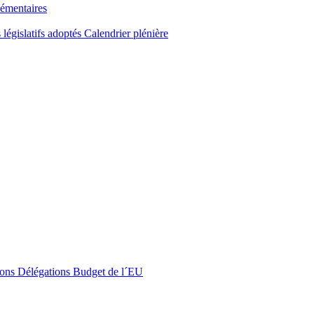
émentaires
 législatifs adoptés
Calendrier plénière
ons
Délégations
Budget de l´EU