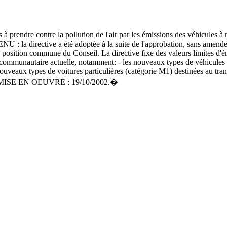
es à prendre contre la pollution de l'air par les émissions des vé
 la directive a été adoptée à la suite de l'approbation, sans amendem
position commune du Conseil. La directive fixe des valeurs limites d'émis
 communautaire actuelle, notamment: - les nouveaux types de véhicules ut
 nouveaux types de voitures particulières (catégorie M1) destinées au tran
. MISE EN OEUVRE : 19/10/2002.�