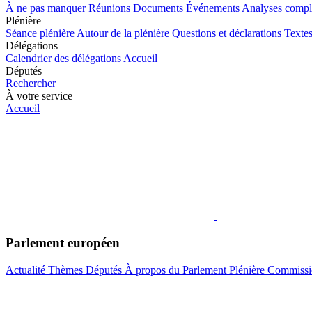
À ne pas manquer
Réunions
Documents
Événements
Analyses compl
Plénière
Séance plénière
Autour de la plénière
Questions et déclarations
Textes
Délégations
Calendrier des délégations
Accueil
Députés
Rechercher
À votre service
Accueil
Parlement européen
Actualité
Thèmes
Députés
À propos du Parlement
Plénière
Commissi