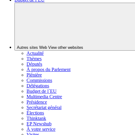
Autres sites Web
View other websites
Actualité
Thèmes
Députés
À propos du Parlement
Plénière
Commissions
Délégations
Budget de l´EU
Multimedia Centre
Présidence
Secrétariat général
Élections
Thinktank
EP Newshub
À votre service
Visites