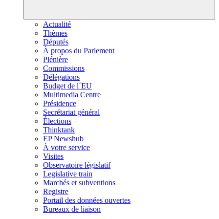
Actualité
Thèmes
Députés
À propos du Parlement
Plénière
Commissions
Délégations
Budget de l´EU
Multimedia Centre
Présidence
Secrétariat général
Élections
Thinktank
EP Newshub
À votre service
Visites
Observatoire législatif
Legislative train
Marchés et subventions
Registre
Portail des données ouvertes
Bureaux de liaison