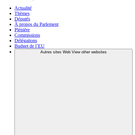
Actualité
Thèmes
Députés
À propos du Parlement
Plénière
Commissions
Délégations
Budget de l´EU
Autres sites Web
View other websites