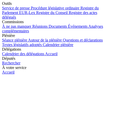
Outils
Service de presse
Procédure législative ordinaire
Registre du
Parlement
EUR-Lex
Registre du Conseil
Registre des actes
délégués
Commissions
À ne pas manquer
Réunions
Documents
Événements
Analyses
complémentaires
Plénière
Séance plénière
Autour de la plénière
Questions et déclarations
Textes législatifs adoptés
Calendrier plénière
Délégations
Calendrier des délégations
Accueil
Députés
Rechercher
À votre service
Accueil