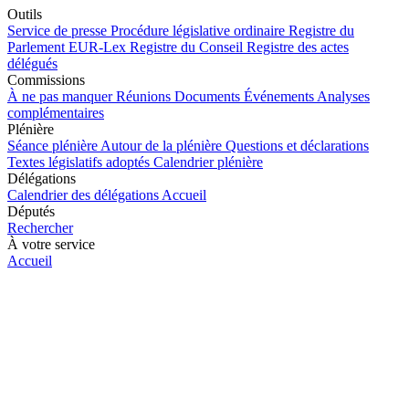
Outils
Service de presse
Procédure législative ordinaire
Registre du
Parlement
EUR-Lex
Registre du Conseil
Registre des actes
délégués
Commissions
À ne pas manquer
Réunions
Documents
Événements
Analyses
complémentaires
Plénière
Séance plénière
Autour de la plénière
Questions et déclarations
Textes législatifs adoptés
Calendrier plénière
Délégations
Calendrier des délégations
Accueil
Députés
Rechercher
À votre service
Accueil