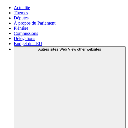
Actualité
Thèmes
Députés
À propos du Parlement
Plénière
Commissions
Délégations
Budget de l´EU
Autres sites Web
View other websites