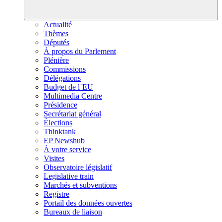
Actualité
Thèmes
Députés
À propos du Parlement
Plénière
Commissions
Délégations
Budget de l´EU
Multimedia Centre
Présidence
Secrétariat général
Élections
Thinktank
EP Newshub
À votre service
Visites
Observatoire législatif
Legislative train
Marchés et subventions
Registre
Portail des données ouvertes
Bureaux de liaison