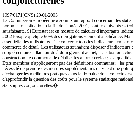
conjoncturelles
1997/0171(CNS)
29/01/2003
La Commission européenne a soumis un rapport concernant les statistiq
portant sur la situation à la fin de l'année 2001, sont les suivants : - t
satisfaisante. Si Eurostat est en mesure de calculer d'importants indic
2002 lorsque quelque 60% des dérogations viennent à échéance. Mais pou
essentielle des utilisateurs. Elle concerne tous les indicateurs, en part
commerce de détail. Les utilisateurs souhaitent disposer d'indicateurs 
supplémentaires allant au-delà du règlement actuel; - la situation ac
construction, le commerce de détail et les autres services; - la qualité
États membres n'appliqueront pas des définitions communes; - les prati
nécessité de prendre des mesures supplémentaires en vue d'une politi
d'échanger les meilleures pratiques dans le domaine de la collecte des i
d'approfondir la question des coûts pour le système statistique nation
statistiques conjoncturelles.�