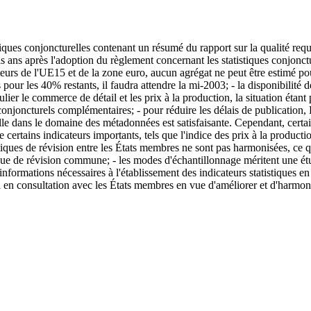
ues conjoncturelles contenant un résumé du rapport sur la qualité requi
rois ans après l'adoption du règlement concernant les statistiques conjonct
ateurs de l'UE15 et de la zone euro, aucun agrégat ne peut être estimé p
r les 40% restants, il faudra attendre la mi-2003; - la disponibilité d
iculier le commerce de détail et les prix à la production, la situation éta
conjoncturels complémentaires; - pour réduire les délais de publication,
tuelle dans le domaine des métadonnées est satisfaisante. Cependant, cer
 de certains indicateurs importants, tels que l'indice des prix à la produ
ques de révision entre les États membres ne sont pas harmonisées, ce qu
que de révision commune; - les modes d'échantillonnage méritent une é
nformations nécessaires à l'établissement des indicateurs statistiques en v
al en consultation avec les États membres en vue d'améliorer et d'harmon