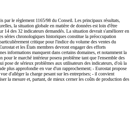
s par le règlement 1165/98 du Conseil. Les principaux résultats,
urelles, la situation globale en matière de données est loin d'être
our 14 des 32 indicateurs demandés. La situation devrait s'améliorer en
es séries chronologiques historiques constitue la préoccupation
nt particulièrement critique pour l'indice du volume des ventes du
 Eurostat et les États membres devront engager des efforts
taines informations manquent dans certains domaines, et notamment la
ction pour le marché intérieur posera problème tant que l'ensemble des
i pose de sérieux problèmes aux utilisateurs des indicateurs, d'où la
tude plus approfondie en vue d'un rapprochement; - Eurostat propose
ue d'alléger la charge pesant sur les entreprises; - il convient
iser la mesure et, partant, de mieux cerner les coûts de production des