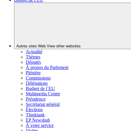
Autres sites Web
View other websites
Actualité
Thèmes
Députés
À propos du Parlement
Plénière
Commissions
Délégations
Budget de l´EU
Multimedia Centre
Présidence
Secrétariat général
Élections
Thinktank
EP Newshub
À votre service
Visites