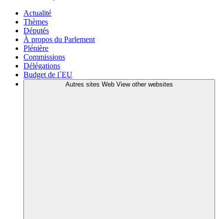
Actualité
Thèmes
Députés
À propos du Parlement
Plénière
Commissions
Délégations
Budget de l´EU
Autres sites Web
View other websites