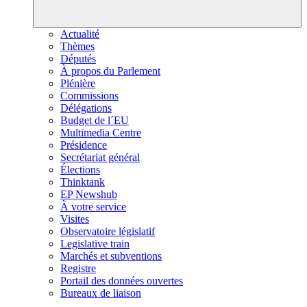
Actualité
Thèmes
Députés
À propos du Parlement
Plénière
Commissions
Délégations
Budget de l´EU
Multimedia Centre
Présidence
Secrétariat général
Élections
Thinktank
EP Newshub
À votre service
Visites
Observatoire législatif
Legislative train
Marchés et subventions
Registre
Portail des données ouvertes
Bureaux de liaison