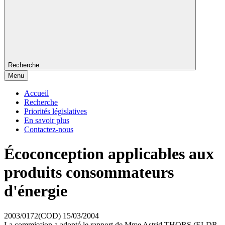
Recherche
Menu
Accueil
Recherche
Priorités législatives
En savoir plus
Contactez-nous
Écoconception applicables aux
produits consommateurs
d'énergie
2003/0172(COD)
15/03/2004
La commission a adopté le rapport de Mme Astrid THORS (ELDR,