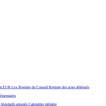
nt
EUR-Lex
Registre du Conseil
Registre des actes délégués
émentaires
 législatifs adoptés
Calendrier plénière