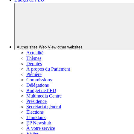
Autres sites Web
View other websites
Actualité
Thèmes
Députés
À propos du Parlement
Plénière
Commissions
Délégations
Budget de l´EU
Multimedia Centre
Présidence
Secrétariat général
Élections
Thinktank
EP Newshub
À votre service
Visites