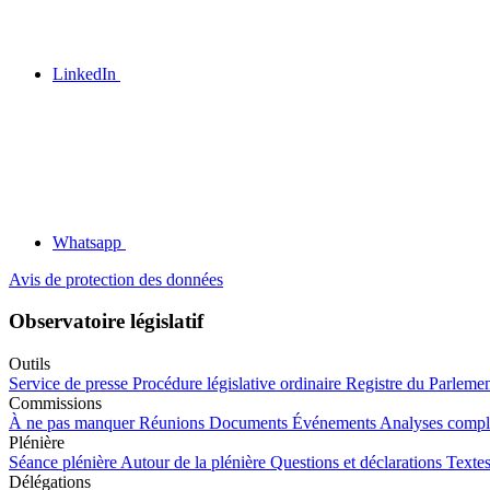
LinkedIn
Whatsapp
Avis de protection des données
Observatoire législatif
Outils
Service de presse
Procédure législative ordinaire
Registre du Parleme
Commissions
À ne pas manquer
Réunions
Documents
Événements
Analyses compl
Plénière
Séance plénière
Autour de la plénière
Questions et déclarations
Textes
Délégations