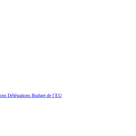
ons
Délégations
Budget de l´EU