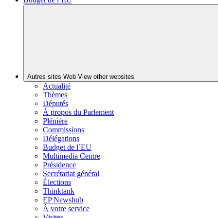
Autres sites Web
View other websites
Actualité
Thèmes
Députés
À propos du Parlement
Plénière
Commissions
Délégations
Budget de l´EU
Multimedia Centre
Présidence
Secrétariat général
Élections
Thinktank
EP Newshub
À votre service
Visites