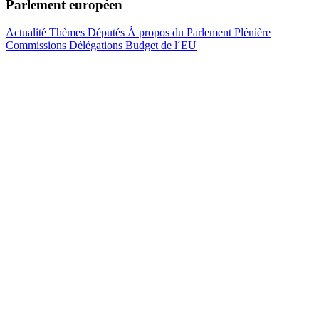
Parlement européen
Actualité
Thèmes
Députés
À propos du Parlement
Plénière
Commissions
Délégations
Budget de l´EU