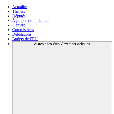
Actualité
Thèmes
Députés
À propos du Parlement
Plénière
Commissions
Délégations
Budget de l´EU
Autres sites Web
View other websites