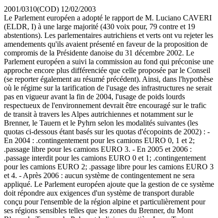
2001/0310(COD)
12/02/2003
Le Parlement européen a adopté le rapport de M. Luciano CAVERI
(ELDR, I) à une large majorité (430 voix pour, 79 contre et 19
abstentions). Les parlementaires autrichiens et verts ont vu rejeter les
amendements qu'ils avaient présenté en faveur de la proposition de
compromis de la Présidente danoise du 31 décembre 2002. Le
Parlement européen a suivi la commission au fond qui préconise une
approche encore plus différenciée que celle proposée par le Conseil
(se reporter également au résumé précédent). Ainsi, dans l'hypothèse
où le régime sur la tarification de l'usage des infrastructures ne serait
pas en vigueur avant la fin de 2004, l'usage de poids lourds
respectueux de l'environnement devrait être encouragé sur le trafic
de transit à travers les Alpes autrichiennes et notamment sur le
Brenner, le Tauern et le Pyhrn selon les modalités suivantes (les
quotas ci-dessous étant basés sur les quotas d'écopoints de 2002) : -
En 2004 : .contingentement pour les camions EURO 0, 1 et 2;
.passage libre pour les camions EURO 3. - En 2005 et 2006 :
.passage interdit pour les camions EURO 0 et 1; .contingentement
pour les camions EURO 2; .passage libre pour les camions EURO 3
et 4. - Après 2006 : aucun système de contingentement ne sera
appliqué. Le Parlement européen ajoute que la gestion de ce système
doit répondre aux exigences d'un système de transport durable
conçu pour l'ensemble de la région alpine et particulièrement pour
ses régions sensibles telles que les zones du Brenner, du Mont