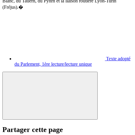
Blanc, du Tauern, du Pyhrn et la liaison routière Lyon-Turin
(Fréjus).�
Texte adopté
du Parlement, 1ère lecture/lecture unique
Partager cette page