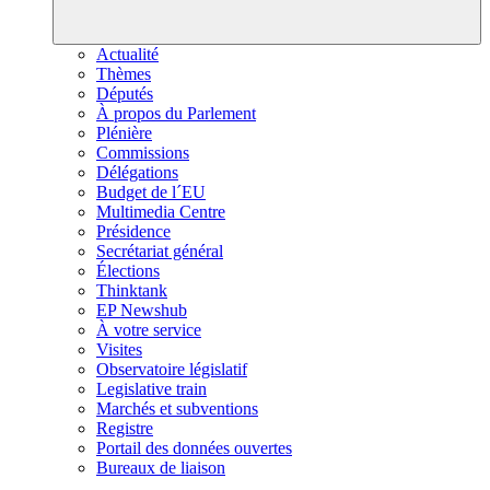
Actualité
Thèmes
Députés
À propos du Parlement
Plénière
Commissions
Délégations
Budget de l´EU
Multimedia Centre
Présidence
Secrétariat général
Élections
Thinktank
EP Newshub
À votre service
Visites
Observatoire législatif
Legislative train
Marchés et subventions
Registre
Portail des données ouvertes
Bureaux de liaison