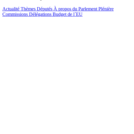
Actualité
Thèmes
Députés
À propos du Parlement
Plénière
Commissions
Délégations
Budget de l´EU