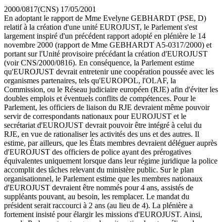
2000/0817(CNS)
17/05/2001
En adoptant le rapport de Mme Evelyne GEBHARDT (PSE, D)
relatif à la création d'une unité EUROJUST, le Parlement s'est
largement inspiré d'un précédent rapport adopté en plénière le 14
novembre 2000 (rapport de Mme GEBHARDT A5-0317/2000) et
portant sur l'Unité provisoire précédant la création d'EUROJUST
(voir CNS/2000/0816). En conséquence, la Parlement estime
qu'EUROJUST devrait entretenir une coopération poussée avec les
organismes partenaires, tels qu'EUROPOL, l'OLAF, la
Commission, ou le Réseau judiciaire européen (RJE) afin d'éviter les
doubles emplois et éventuels conflits de compétences. Pour le
Parlement, les officiers de liaison du RJE devraient même pouvoir
servir de correspondants nationaux pour EUROJUST et le
secrétariat d'EUROJUST devrait pouvoir être intégré à celui du
RJE, en vue de rationaliser les activités des uns et des autres. Il
estime, par ailleurs, que les États membres devraient déléguer auprès
d'EUROJUST des officiers de police ayant des prérogatives
équivalentes uniquement lorsque dans leur régime juridique la police
accomplit des tâches relevant du ministère public. Sur le plan
organisationnel, le Parlement estime que les membres nationaux
d'EUROJUST devraient être nommés pour 4 ans, assistés de
suppléants pouvant, au besoin, les remplacer. Le mandat du
président serait raccourci à 2 ans (au lieu de 4). La plénière a
fortement insisté pour élargir les missions d'EUROJUST. Ainsi,