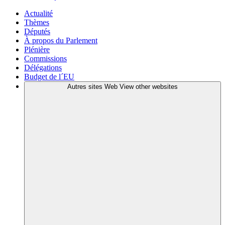
Actualité
Thèmes
Députés
À propos du Parlement
Plénière
Commissions
Délégations
Budget de l´EU
Autres sites Web
View other websites