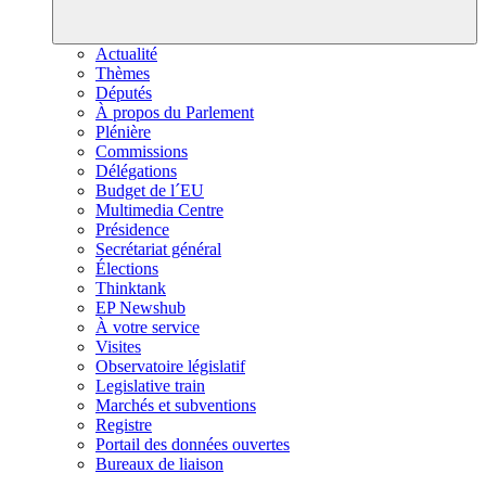
Actualité
Thèmes
Députés
À propos du Parlement
Plénière
Commissions
Délégations
Budget de l´EU
Multimedia Centre
Présidence
Secrétariat général
Élections
Thinktank
EP Newshub
À votre service
Visites
Observatoire législatif
Legislative train
Marchés et subventions
Registre
Portail des données ouvertes
Bureaux de liaison