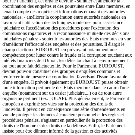
pour le Parlement, cet organe devrait: - stimuler et améliorer la
coordination des enquêtes et des poursuites entre États membres, en
tenant compte des requêtes et informations émanant des autorités
nationales; - améliorer la coopération entre autorités nationales en
favorisant l'utilisation des techniques modernes pour l'assistance
judiciaire et l'accélération des procédures pour l'exécution des
commissions rogatoires et la reconnaissance mutuelle des décisions
judiciaires pénales; - soutenir les autorités des États membres en vue
d'améliorer l'efficacité des enquêtes et des poursuites. Il élargit le
champ d'action d'EUROJUST en prévoyant notamment une
compétence pour lutter contre la fraude et la corruption touchant aux
intérêts financiers de l'Union, les délits touchant à l'environnement
ou tout autre fait délictueux lié. Pour le Parlement, EUROJUST,
devrait pouvoir constituer des groupes d'enquêtes communs et
renforcer toute mesure de coordination favorisant l'issue favorable
d'une enquête. Il prévoit également qu'EUROJUST puisse obtenir
toute information pertinente des États membres dans le cadre d'une
enquête (notamment sur un casier judiciaire,...) ou de tout autre
organisme pertinent (ex. l'OLAF). Plus généralement, le Parlement
européen a exprimé ses vues sur la protection des droits de
l'individu. Il prévoit en conséquence une série d'amendements en
vue de protéger les données à caractère personnel et les règles et
procédures pénales, s'agissant en particulier de la protection des
droits de l'homme et des droits de la défense. Enfin, le Parlement
insiste pour être dûment informé de la gestion et des activités