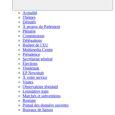
Actualité
Thèmes
Députés
À propos du Parlement
Plénière
Commissions
Délégations
Budget de l´EU
Multimedia Centre
Présidence
Secrétariat général
Élections
Thinktank
EP Newshub
À votre service
Visites
Observatoire législatif
Legislative train
Marchés et subventions
Registre
Portail des données ouvertes
Bureaux de liaison