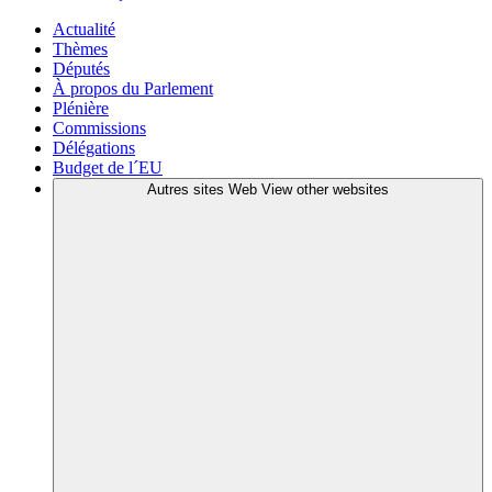
Actualité
Thèmes
Députés
À propos du Parlement
Plénière
Commissions
Délégations
Budget de l´EU
Autres sites Web
View other websites