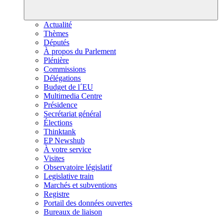
Actualité
Thèmes
Députés
À propos du Parlement
Plénière
Commissions
Délégations
Budget de l´EU
Multimedia Centre
Présidence
Secrétariat général
Élections
Thinktank
EP Newshub
À votre service
Visites
Observatoire législatif
Legislative train
Marchés et subventions
Registre
Portail des données ouvertes
Bureaux de liaison