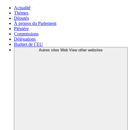
Actualité
Thèmes
Députés
À propos du Parlement
Plénière
Commissions
Délégations
Budget de l´EU
Autres sites Web
View other websites