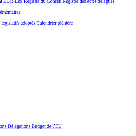
nt
EUR-Lex
Registre du Conseil
Registre des actes délégués
émentaires
 législatifs adoptés
Calendrier plénière
ons
Délégations
Budget de l´EU