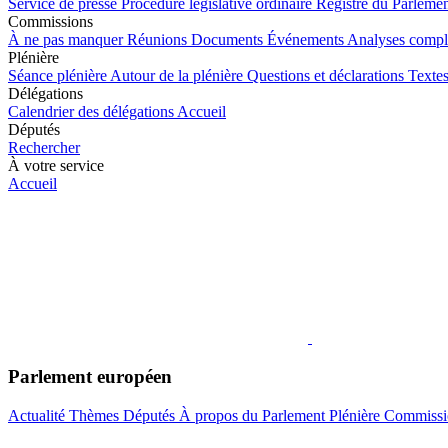
Service de presse
Procédure législative ordinaire
Registre du Parleme
Commissions
À ne pas manquer
Réunions
Documents
Événements
Analyses compl
Plénière
Séance plénière
Autour de la plénière
Questions et déclarations
Textes
Délégations
Calendrier des délégations
Accueil
Députés
Rechercher
À votre service
Accueil
Parlement européen
Actualité
Thèmes
Députés
À propos du Parlement
Plénière
Commissi