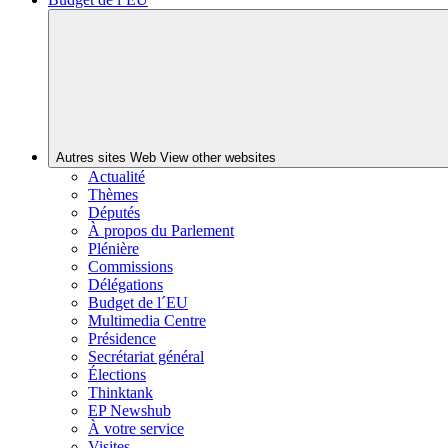
Autres sites Web
View other websites
Actualité
Thèmes
Députés
À propos du Parlement
Plénière
Commissions
Délégations
Budget de l´EU
Multimedia Centre
Présidence
Secrétariat général
Élections
Thinktank
EP Newshub
À votre service
Visites