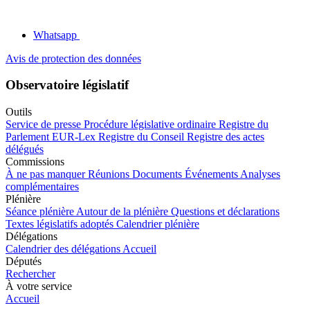
Whatsapp
Avis de protection des données
Observatoire législatif
Outils
Service de presse
Procédure législative ordinaire
Registre du
Parlement
EUR-Lex
Registre du Conseil
Registre des actes
délégués
Commissions
À ne pas manquer
Réunions
Documents
Événements
Analyses
complémentaires
Plénière
Séance plénière
Autour de la plénière
Questions et déclarations
Textes législatifs adoptés
Calendrier plénière
Délégations
Calendrier des délégations
Accueil
Députés
Rechercher
À votre service
Accueil