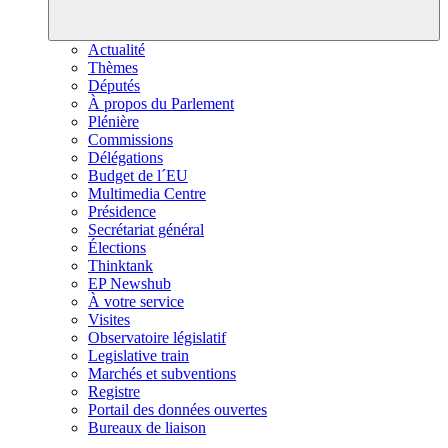
Actualité
Thèmes
Députés
À propos du Parlement
Plénière
Commissions
Délégations
Budget de l´EU
Multimedia Centre
Présidence
Secrétariat général
Élections
Thinktank
EP Newshub
À votre service
Visites
Observatoire législatif
Legislative train
Marchés et subventions
Registre
Portail des données ouvertes
Bureaux de liaison