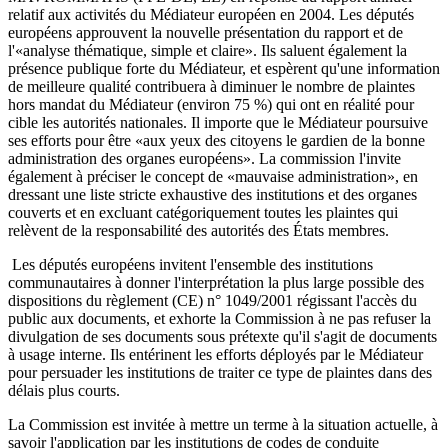
relatif aux activités du Médiateur européen en 2004. Les députés
européens approuvent la nouvelle présentation du rapport et de
l'«analyse thématique, simple et claire». Ils saluent également la
présence publique forte du Médiateur, et espèrent qu'une information
de meilleure qualité contribuera à diminuer le nombre de plaintes
hors mandat du Médiateur (environ 75 %) qui ont en réalité pour
cible les autorités nationales. Il importe que le Médiateur poursuive
ses efforts pour être «aux yeux des citoyens le gardien de la bonne
administration des organes européens». La commission l'invite
également à préciser le concept de «mauvaise administration», en
dressant une liste stricte exhaustive des institutions et des organes
couverts et en excluant catégoriquement toutes les plaintes qui
relèvent de la responsabilité des autorités des États membres.
Les députés européens invitent l'ensemble des institutions
communautaires à donner l'interprétation la plus large possible des
dispositions du règlement (CE) n° 1049/2001 régissant l'accès du
public aux documents, et exhorte la Commission à ne pas refuser la
divulgation de ses documents sous prétexte qu'il s'agit de documents
à usage interne. Ils entérinent les efforts déployés par le Médiateur
pour persuader les institutions de traiter ce type de plaintes dans des
délais plus courts.
La Commission est invitée à mettre un terme à la situation actuelle, à
savoir l'application par les institutions de codes de conduite