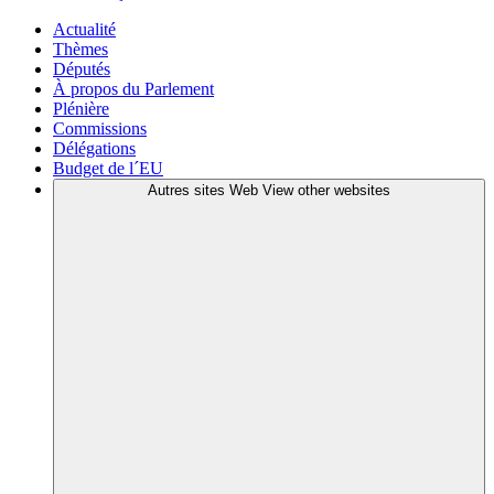
Actualité
Thèmes
Députés
À propos du Parlement
Plénière
Commissions
Délégations
Budget de l´EU
Autres sites Web
View other websites