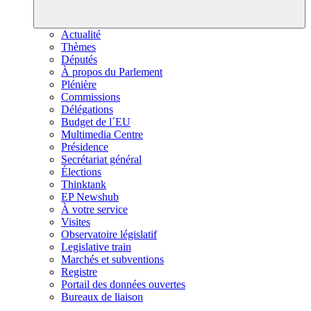
Actualité
Thèmes
Députés
À propos du Parlement
Plénière
Commissions
Délégations
Budget de l´EU
Multimedia Centre
Présidence
Secrétariat général
Élections
Thinktank
EP Newshub
À votre service
Visites
Observatoire législatif
Legislative train
Marchés et subventions
Registre
Portail des données ouvertes
Bureaux de liaison