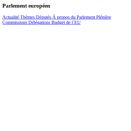
Parlement européen
Actualité
Thèmes
Députés
À propos du Parlement
Plénière
Commissions
Délégations
Budget de l´EU