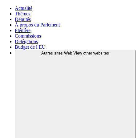
Actualité
Thèmes
Députés
À propos du Parlement
Plénière
Commissions
Délégations
Budget de l´EU
Autres sites Web
View other websites