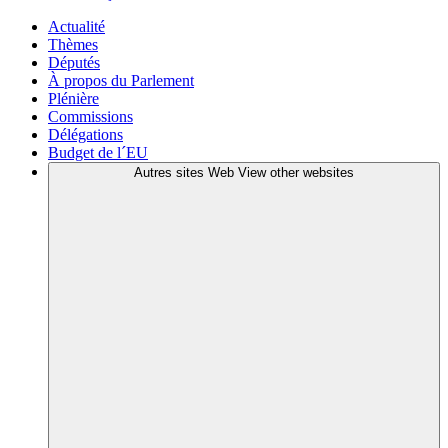
Actualité
Thèmes
Députés
À propos du Parlement
Plénière
Commissions
Délégations
Budget de l´EU
Autres sites Web
View other websites