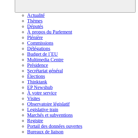
Actualité
Thèmes
Députés
À propos du Parlement
Plénière
Commissions
Délégations
Budget de l´EU
Multimedia Centre
Présidence
Secrétariat général
Élections
Thinktank
EP Newshub
À votre service
Visites
Observatoire législatif
Legislative train
Marchés et subventions
Registre
Portail des données ouvertes
Bureaux de liaison