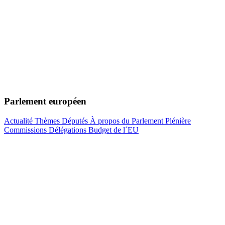
Parlement européen
Actualité
Thèmes
Députés
À propos du Parlement
Plénière
Commissions
Délégations
Budget de l´EU