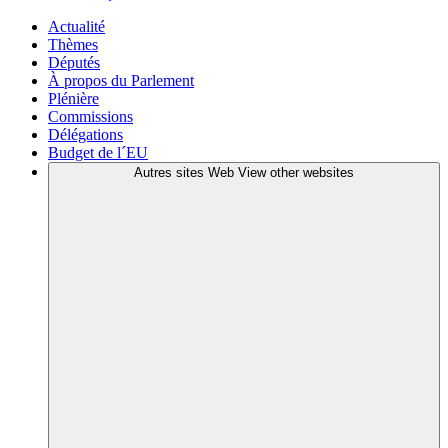
Actualité
Thèmes
Députés
À propos du Parlement
Plénière
Commissions
Délégations
Budget de l´EU
Autres sites Web
View other websites