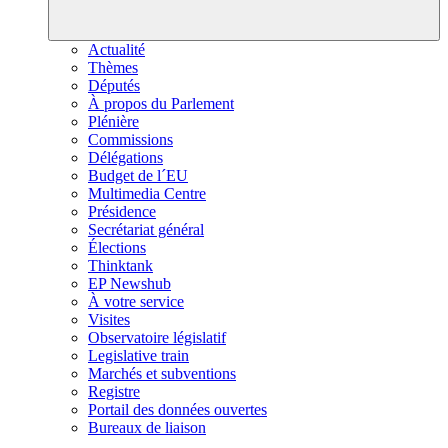
Actualité
Thèmes
Députés
À propos du Parlement
Plénière
Commissions
Délégations
Budget de l´EU
Multimedia Centre
Présidence
Secrétariat général
Élections
Thinktank
EP Newshub
À votre service
Visites
Observatoire législatif
Legislative train
Marchés et subventions
Registre
Portail des données ouvertes
Bureaux de liaison