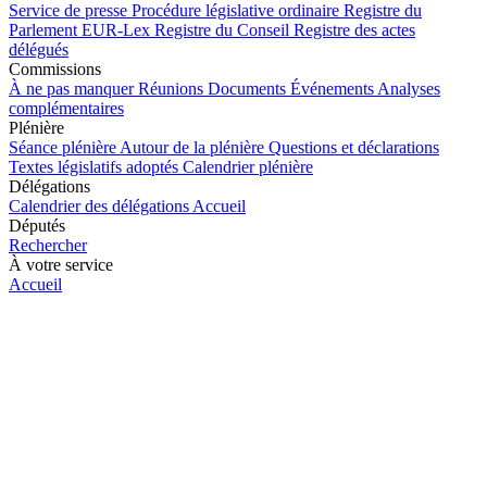
Service de presse
Procédure législative ordinaire
Registre du
Parlement
EUR-Lex
Registre du Conseil
Registre des actes
délégués
Commissions
À ne pas manquer
Réunions
Documents
Événements
Analyses
complémentaires
Plénière
Séance plénière
Autour de la plénière
Questions et déclarations
Textes législatifs adoptés
Calendrier plénière
Délégations
Calendrier des délégations
Accueil
Députés
Rechercher
À votre service
Accueil