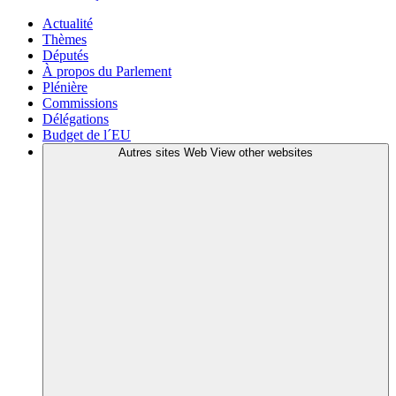
Actualité
Thèmes
Députés
À propos du Parlement
Plénière
Commissions
Délégations
Budget de l´EU
Autres sites Web
View other websites