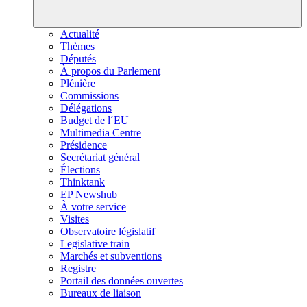
Actualité
Thèmes
Députés
À propos du Parlement
Plénière
Commissions
Délégations
Budget de l´EU
Multimedia Centre
Présidence
Secrétariat général
Élections
Thinktank
EP Newshub
À votre service
Visites
Observatoire législatif
Legislative train
Marchés et subventions
Registre
Portail des données ouvertes
Bureaux de liaison