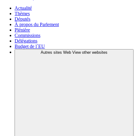
Actualité
Thèmes
Députés
À propos du Parlement
Plénière
Commissions
Délégations
Budget de l´EU
Autres sites Web
View other websites