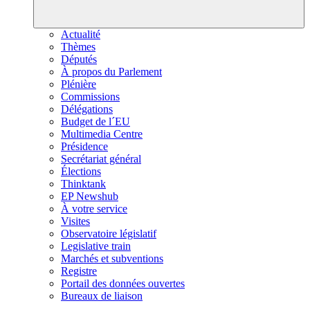
Actualité
Thèmes
Députés
À propos du Parlement
Plénière
Commissions
Délégations
Budget de l´EU
Multimedia Centre
Présidence
Secrétariat général
Élections
Thinktank
EP Newshub
À votre service
Visites
Observatoire législatif
Legislative train
Marchés et subventions
Registre
Portail des données ouvertes
Bureaux de liaison