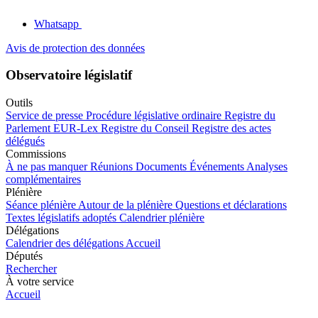
Whatsapp
Avis de protection des données
Observatoire législatif
Outils
Service de presse
Procédure législative ordinaire
Registre du
Parlement
EUR-Lex
Registre du Conseil
Registre des actes
délégués
Commissions
À ne pas manquer
Réunions
Documents
Événements
Analyses
complémentaires
Plénière
Séance plénière
Autour de la plénière
Questions et déclarations
Textes législatifs adoptés
Calendrier plénière
Délégations
Calendrier des délégations
Accueil
Députés
Rechercher
À votre service
Accueil