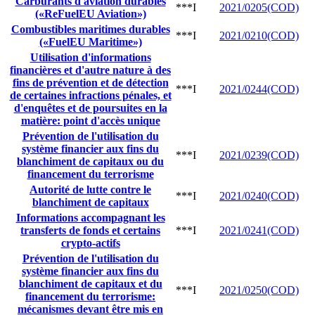
Carburants d'aviation durables
***I
2021/0205(COD)
(«ReFuelEU Aviation»)
Combustibles maritimes durables
***I
2021/0210(COD)
(«FuelEU Maritime»)
Utilisation d'informations
financières et d'autre nature à des
fins de prévention et de détection
***I
2021/0244(COD)
de certaines infractions pénales, et
d'enquêtes et de poursuites en la
matière: point d'accès unique
Prévention de l'utilisation du
système financier aux fins du
***I
2021/0239(COD)
blanchiment de capitaux ou du
financement du terrorisme
Autorité de lutte contre le
***I
2021/0240(COD)
blanchiment de capitaux
Informations accompagnant les
transferts de fonds et certains
***I
2021/0241(COD)
crypto-actifs
Prévention de l'utilisation du
système financier aux fins du
blanchiment de capitaux et du
***I
2021/0250(COD)
financement du terrorisme:
mécanismes devant être mis en