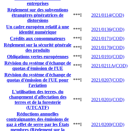
entreprises
Règlement sur des subventions
étrangères génératrices de
***I
2021/0114(COD)
distorsions
Un cadre européen relatif à une
***I
2021/0136(COD)
identité numérique
Crédits aux consommateurs
***I
2021/0171(COD)
Règlement sur la sécurité générale
***I
2021/0170(COD)
des produits
Obligations vertes européennes
***I
2021/0191(COD)
Révision du système d'échange de
***I
2021/0211A(COD)
quotas d'émission de l'UE
Révision du système d'échange de
quotas d'émission de l'UE pour
***I
2021/0207(COD)
l'aviation
L'utilisation des terres, du
changement d'affectation des
***I
2021/0201(COD)
terres et de la foresterie
(UTCATF)
Réductions annuelles
contraignantes des émissions de
gaz à effet de serre par les États
***I
2021/0200(COD)
membres (Règlement sur la