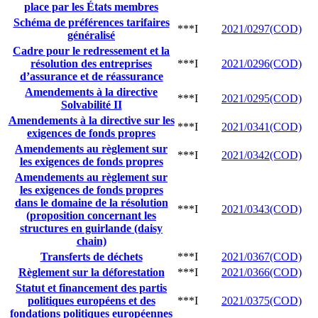
place par les États membres
Schéma de préférences tarifaires
***I
2021/0297(COD)
généralisé
Cadre pour le redressement et la
résolution des entreprises
***I
2021/0296(COD)
d’assurance et de réassurance
Amendements à la directive
***I
2021/0295(COD)
Solvabilité II
Amendements à la directive sur les
***I
2021/0341(COD)
exigences de fonds propres
Amendements au règlement sur
***I
2021/0342(COD)
les exigences de fonds propres
Amendements au règlement sur
les exigences de fonds propres
dans le domaine de la résolution
***I
2021/0343(COD)
(proposition concernant les
structures en guirlande (daisy
chain)
Transferts de déchets
***I
2021/0367(COD)
Règlement sur la déforestation
***I
2021/0366(COD)
Statut et financement des partis
politiques européens et des
***I
2021/0375(COD)
fondations politiques européennes