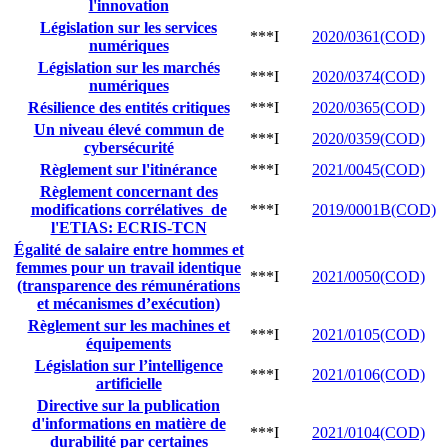
l'innovation
Législation sur les services
***I
2020/0361(COD)
numériques
Législation sur les marchés
***I
2020/0374(COD)
numériques
Résilience des entités critiques
***I
2020/0365(COD)
Un niveau élevé commun de
***I
2020/0359(COD)
cybersécurité
Règlement sur l'itinérance
***I
2021/0045(COD)
Règlement concernant des
modifications corrélatives de
***I
2019/0001B(COD)
l'ETIAS: ECRIS-TCN
Égalité de salaire entre hommes et
femmes pour un travail identique
***I
2021/0050(COD)
(transparence des rémunérations
et mécanismes d’exécution)
Règlement sur les machines et
***I
2021/0105(COD)
équipements
Législation sur l’intelligence
***I
2021/0106(COD)
artificielle
Directive sur la publication
d'informations en matière de
***I
2021/0104(COD)
durabilité par certaines