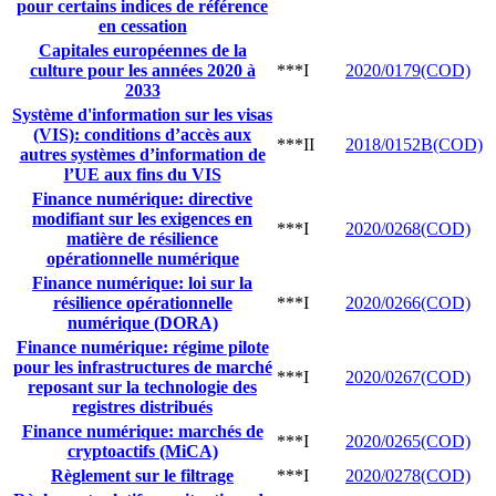
pour certains indices de référence
en cessation
Capitales européennes de la
culture pour les années 2020 à
***I
2020/0179(COD)
2033
Système d'information sur les visas
(VIS): conditions d’accès aux
***II
2018/0152B(COD)
autres systèmes d’information de
l’UE aux fins du VIS
Finance numérique: directive
modifiant sur les exigences en
***I
2020/0268(COD)
matière de résilience
opérationnelle numérique
Finance numérique: loi sur la
résilience opérationnelle
***I
2020/0266(COD)
numérique (DORA)
Finance numérique: régime pilote
pour les infrastructures de marché
***I
2020/0267(COD)
reposant sur la technologie des
registres distribués
Finance numérique: marchés de
***I
2020/0265(COD)
cryptoactifs (MiCA)
Règlement sur le filtrage
***I
2020/0278(COD)