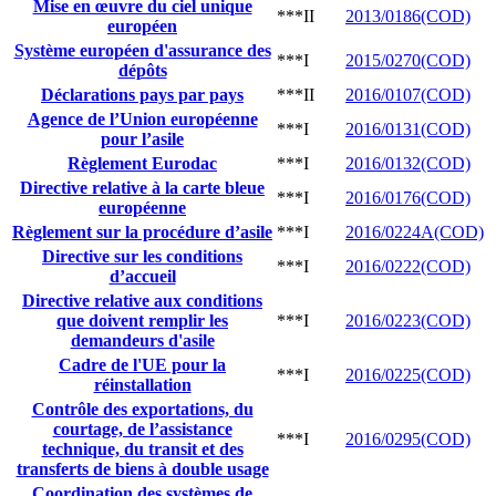
Mise en œuvre du ciel unique
***II
2013/0186(COD)
européen
Système européen d'assurance des
***I
2015/0270(COD)
dépôts
Déclarations pays par pays
***II
2016/0107(COD)
Agence de l’Union européenne
***I
2016/0131(COD)
pour l’asile
Règlement Eurodac
***I
2016/0132(COD)
Directive relative à la carte bleue
***I
2016/0176(COD)
européenne
Règlement sur la procédure d’asile
***I
2016/0224A(COD)
Directive sur les conditions
***I
2016/0222(COD)
d’accueil
Directive relative aux conditions
que doivent remplir les
***I
2016/0223(COD)
demandeurs d'asile
Cadre de l'UE pour la
***I
2016/0225(COD)
réinstallation
Contrôle des exportations, du
courtage, de l’assistance
***I
2016/0295(COD)
technique, du transit et des
transferts de biens à double usage
Coordination des systèmes de