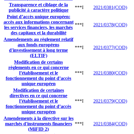
Transparence et ciblage de la
***I
2021/0381(COD)
publicité à caractère politique
Point d’accès unique européen:
accès aux informations concernant
***I
2021/0378(COD)
les services financiers, les marchés
des capitaux et la durabilité
Amendements au règlement relatif
aux fonds européens
***I
2021/0377(COD)
d'investissement à long terme
(ELTIF)
Modification de certains
règlements en ce qui concerne
l’établissement et le
***I
2021/0380(COD)
fonctionnement du point d’accès
unique européen
Modification de certaines
directives en ce qui concerne
l’établissement et le
***I
2021/0379(COD)
fonctionnement du point d’accès
unique européen
Amendements à la directive sur les
marchés d'instruments financiers
***I
2021/0384(COD)
(MiFID 2)