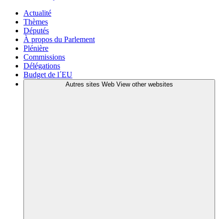
Actualité
Thèmes
Députés
À propos du Parlement
Plénière
Commissions
Délégations
Budget de l´EU
Autres sites Web
View other websites