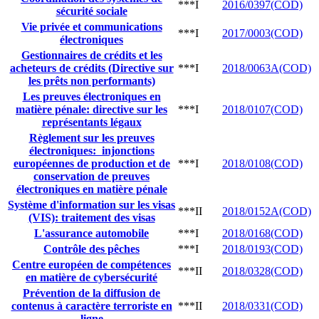
***I
2016/0397(COD)
sécurité sociale
Vie privée et communications
***I
2017/0003(COD)
électroniques
Gestionnaires de crédits et les
acheteurs de crédits (Directive sur
***I
2018/0063A(COD)
les prêts non performants)
Les preuves électroniques en
matière pénale: directive sur les
***I
2018/0107(COD)
représentants légaux
Règlement sur les preuves
électroniques: injonctions
européennes de production et de
***I
2018/0108(COD)
conservation de preuves
électroniques en matière pénale
Système d'information sur les visas
***II
2018/0152A(COD)
(VIS): traitement des visas
L'assurance automobile
***I
2018/0168(COD)
Contrôle des pêches
***I
2018/0193(COD)
Centre européen de compétences
***II
2018/0328(COD)
en matière de cybersécurité
Prévention de la diffusion de
contenus à caractère terroriste en
***II
2018/0331(COD)
ligne