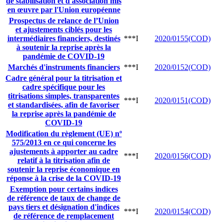
de stabilisation et d'association mis
en œuvre par l'Union européenne
Prospectus de relance de l’Union
et ajustements ciblés pour les
intermédiaires financiers, destinés
***I
2020/0155(COD)
à soutenir la reprise après la
pandémie de COVID-19
Marchés d'instruments financiers
***I
2020/0152(COD)
Cadre général pour la titrisation et
cadre spécifique pour les
titrisations simples, transparentes
***I
2020/0151(COD)
et standardisées, afin de favoriser
la reprise après la pandémie de
COVID-19
Modification du règlement (UE) nº
575/2013 en ce qui concerne les
ajustements à apporter au cadre
***I
2020/0156(COD)
relatif à la titrisation afin de
soutenir la reprise économique en
réponse à la crise de la COVID-19
Exemption pour certains indices
de référence de taux de change de
pays tiers et désignation d'indices
***I
2020/0154(COD)
de référence de remplacement