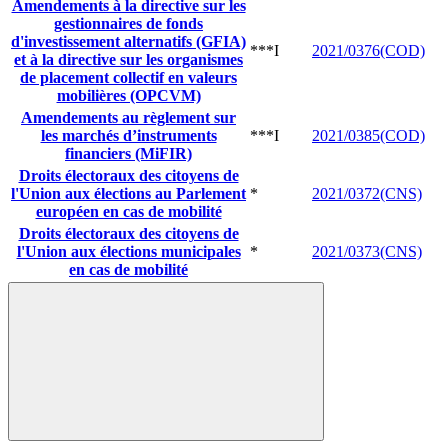
Amendements à la directive sur les
gestionnaires de fonds
d'investissement alternatifs (GFIA)
***I
2021/0376(COD)
et à la directive sur les organismes
de placement collectif en valeurs
mobilières (OPCVM)
Amendements au règlement sur
les marchés d’instruments
***I
2021/0385(COD)
financiers (MiFIR)
Droits électoraux des citoyens de
l'Union aux élections au Parlement
*
2021/0372(CNS)
européen en cas de mobilité
Droits électoraux des citoyens de
l'Union aux élections municipales
*
2021/0373(CNS)
en cas de mobilité