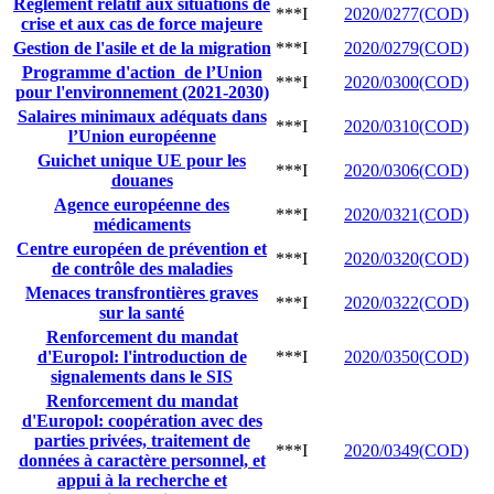
Règlement relatif aux situations de
***I
2020/0277(COD)
crise et aux cas de force majeure
Gestion de l'asile et de la migration
***I
2020/0279(COD)
Programme d'action de l’Union
***I
2020/0300(COD)
pour l'environnement (2021-2030)
Salaires minimaux adéquats dans
***I
2020/0310(COD)
l’Union européenne
Guichet unique UE pour les
***I
2020/0306(COD)
douanes
Agence européenne des
***I
2020/0321(COD)
médicaments
Centre européen de prévention et
***I
2020/0320(COD)
de contrôle des maladies
Menaces transfrontières graves
***I
2020/0322(COD)
sur la santé
Renforcement du mandat
d'Europol: l'introduction de
***I
2020/0350(COD)
signalements dans le SIS
Renforcement du mandat
d'Europol: coopération avec des
parties privées, traitement de
***I
2020/0349(COD)
données à caractère personnel, et
appui à la recherche et