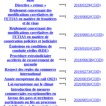
Directive « retour »
***I
2018/0329(COD)
Règlement concernant des
modifications corrélatives de
***I
2019/0002(COD)
l'ETIAS en matière de frontières
et de visas
Règlement concernant des
modifications corrélatives de
***I
2019/0001A(COD)
l'ETIAS en matière de
coopération policière et judiciaire
Émissions en conditions de
***I
2019/0101(COD)
conduite réelles (RDE)
Procédure extrajudiciaire
accélérée de recouvrement de
***I
2018/0063B(COD)
garantie
Respect des règles du commerce
***I
2019/0273(COD)
international
Année européenne du rail (2021)
***I
2020/0035(COD)
Loi européenne sur le climat
***I
2020/0036(COD)
Introduction de mesures
commerciales exceptionnelles en
faveur des pays et territoires
***I
2020/0051(COD)
participants ou liés au processus