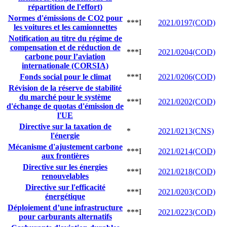
répartition de l'effort)
Normes d'émissions de CO2 pour
***I
2021/0197(COD)
les voitures et les camionnettes
Notification au titre du régime de
compensation et de réduction de
***I
2021/0204(COD)
carbone pour l’aviation
internationale (CORSIA)
Fonds social pour le climat
***I
2021/0206(COD)
Révision de la réserve de stabilité
du marché pour le système
***I
2021/0202(COD)
d'échange de quotas d'émission de
l'UE
Directive sur la taxation de
*
2021/0213(CNS)
l'énergie
Mécanisme d'ajustement carbone
***I
2021/0214(COD)
aux frontières
Directive sur les énergies
***I
2021/0218(COD)
renouvelables
Directive sur l'efficacité
***I
2021/0203(COD)
énergétique
Déploiement d’une infrastructure
***I
2021/0223(COD)
pour carburants alternatifs