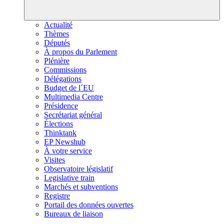
Actualité
Thèmes
Députés
À propos du Parlement
Plénière
Commissions
Délégations
Budget de l´EU
Multimedia Centre
Présidence
Secrétariat général
Élections
Thinktank
EP Newshub
À votre service
Visites
Observatoire législatif
Legislative train
Marchés et subventions
Registre
Portail des données ouvertes
Bureaux de liaison